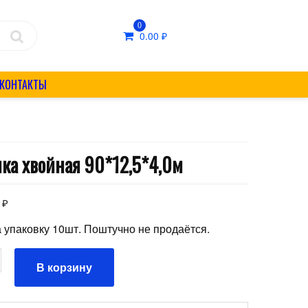
0
0.00
₽
КОНТАКТЫ
нка хвойная 90*12,5*4,0м
0
₽
 упаковку 10шт. Поштучно не продаётся.
ство
В корзину
а
я