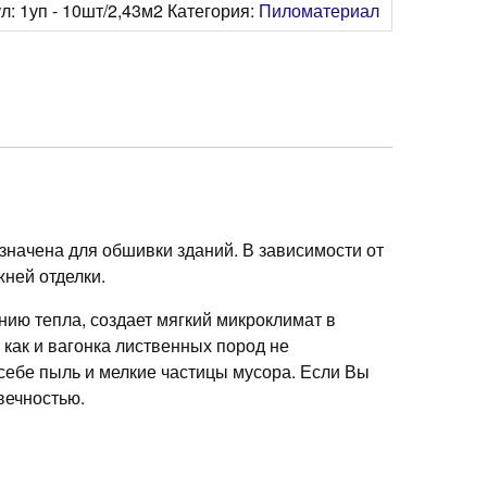
ул:
1уп - 10шт/2,43м2
Категория:
Пиломатериал
*4,0м
азначена для обшивки зданий. В зависимости от
жней отделки.
ию тепла, создает мягкий микроклимат в
 как и вагонка лиственных пород не
 себе пыль и мелкие частицы мусора. Если Вы
вечностью.