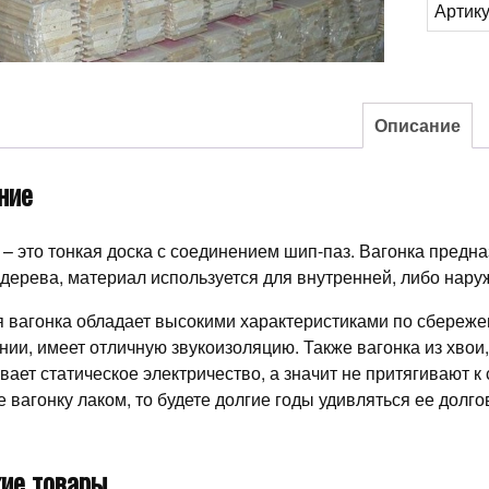
Артик
90*12,5
Описание
ние
 – это тонкая доска с соединением шип-паз. Вагонка предн
дерева, материал используется для внутренней, либо нару
 вагонка обладает высокими характеристиками по сбережен
ии, имеет отличную звукоизоляцию. Также вагонка из хвои,
вает статическое электричество, а значит не притягивают к
е вагонку лаком, то будете долгие годы удивляться ее долго
ие товары