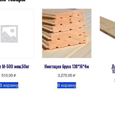
т М-500 меш.50кг
Имитация бруса 138*16*4м
Д
1
510.00
₽
3,270.00
₽
В корзину
В корзину