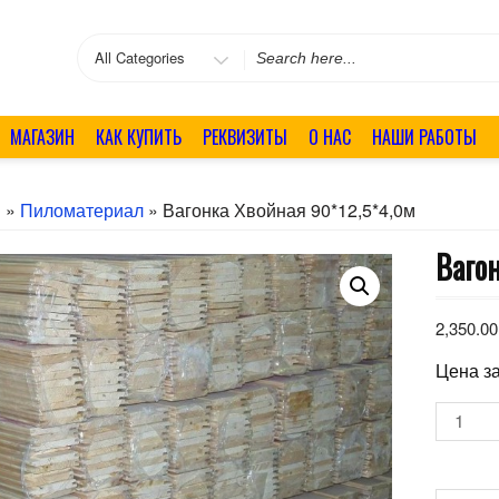
Search
for
МАГАЗИН
КАК КУПИТЬ
РЕКВИЗИТЫ
О НАС
НАШИ РАБОТЫ
я
»
Пиломатериал
» Вагонка Хвойная 90*12,5*4,0м
Ваго
2,350.0
Цена за
Количе
товара
Вагонк
хвойна