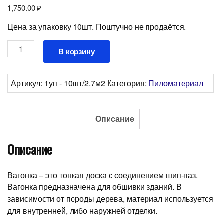
1,750.00
₽
Цена за упаковку 10шт. Поштучно не продаётся.
Количество
В корзину
товара
Вагонка
хвойная
Артикул:
1уп - 10шт/2.7м2
Категория:
Пиломатериал
90*12,5*3м
Описание
Описание
Вагонка – это тонкая доска с соединением шип-паз.
Вагонка предназначена для обшивки зданий. В
зависимости от породы дерева, материал используется
для внутренней, либо наружней отделки.