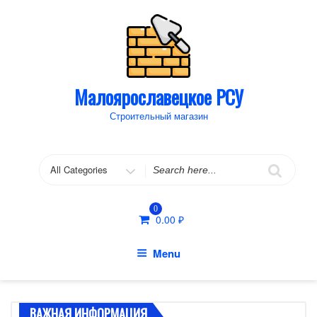
Skip
to
content
Малоярославецкое РСУ
Строительный магазин
Search
for
0
0.00
₽
Menu
ВАЖНАЯ ИНФОРМАЦИЯ