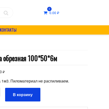
0
0.00
₽
КОНТАКТЫ
а обрезная 100*50*6м
00
₽
а 1м3. Пиломатериал не распиливаем.
ство
В корзину
ая