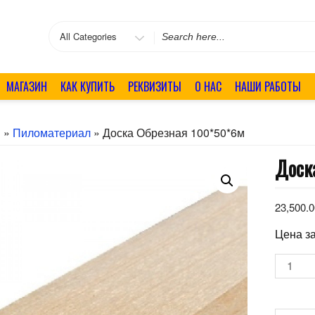
Search
for
МАГАЗИН
КАК КУПИТЬ
РЕКВИЗИТЫ
О НАС
НАШИ РАБОТЫ
я
»
Пиломатериал
» Доска Обрезная 100*50*6м
Доск
23,500.
Цена з
Количе
товара
Доска
обрезн