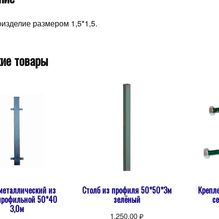
изделие размером 1,5*1,5.
ие товары
металлический из
Столб из профиля 50*50*3м
Крепл
профильной 50*40
зелёный
с
3,0м
1,250.00
₽