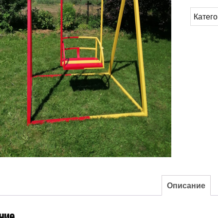
Катег
Описание
ние