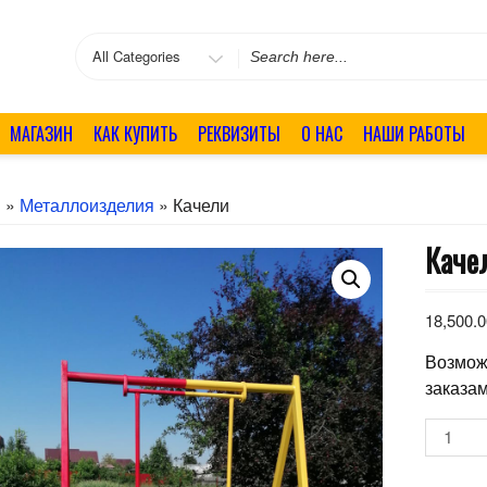
Search
for
МАГАЗИН
КАК КУПИТЬ
РЕКВИЗИТЫ
О НАС
НАШИ РАБОТЫ
я
»
Металлоизделия
» Качели
Каче
18,500.
Возмож
заказам
Количе
товара
Качели