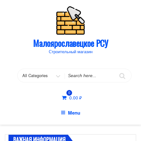
Skip
to
content
Малоярославецкое РСУ
Строительный магазин
Search
for
0
0.00
₽
Menu
ВАЖНАЯ ИНФОРМАЦИЯ