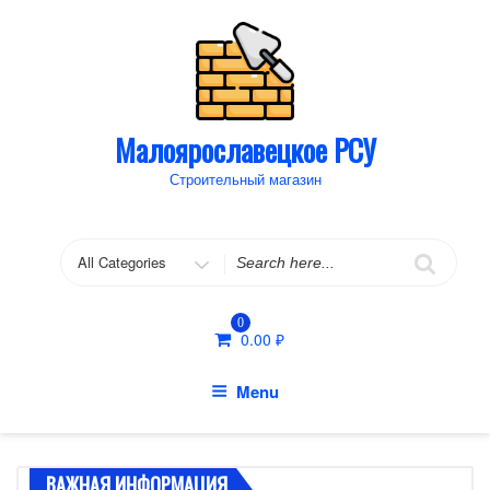
Skip
to
content
Малоярославецкое РСУ
Строительный магазин
Search
for
0
0.00
₽
Menu
ВАЖНАЯ ИНФОРМАЦИЯ