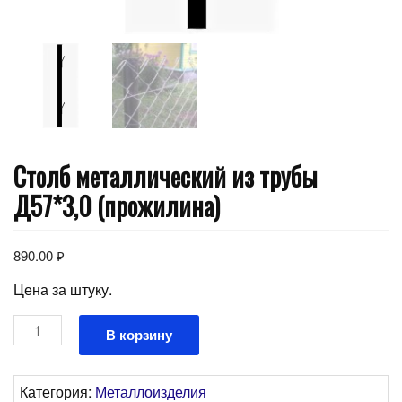
Столб металлический из трубы
Д57*3,0 (прожилина)
890.00
₽
Цена за штуку.
Количество
В корзину
товара
Столб
металлический
Категория:
Металлоизделия