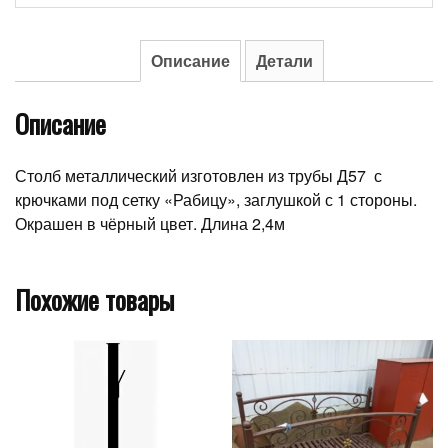
из
трубы
Д57*3,0
Описание
Детали
(прожилина)
Описание
Столб металлический изготовлен из трубы Д57 с
крючками под сетку «Рабицу», заглушкой с 1 стороны.
Окрашен в чёрный цвет. Длина 2,4м
Похожие товары