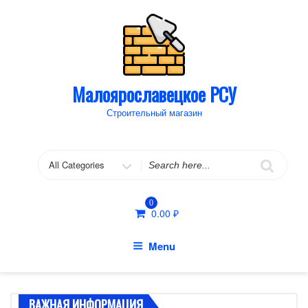
Skip
to
content
Малоярославецкое РСУ
Строительный магазин
Search
for
0
0.00
₽
Menu
ВАЖНАЯ ИНФОРМАЦИЯ