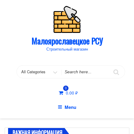
Skip
to
content
Малоярославецкое РСУ
Строительный магазин
Search
for
0
0.00
₽
Menu
ВАЖНАЯ ИНФОРМАЦИЯ