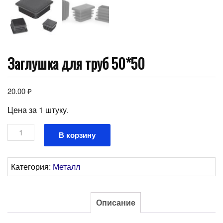
Заглушка для труб 50*50
20.00
₽
Цена за 1 штуку.
Количество
В корзину
товара
Заглушка
для
Категория:
Металл
труб
50*50
Описание