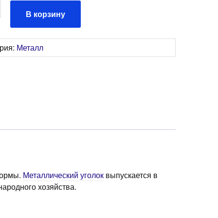
ство
В корзину
3,0мм
ория:
Металл
формы.
Металлический уголок
выпускается в
народного хозяйства.