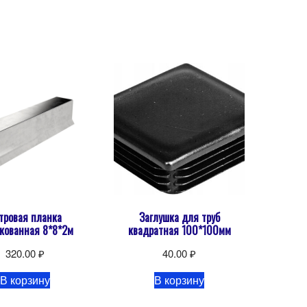
тровая планка
Заглушка для труб
кованная 8*8*2м
квадратная 100*100мм
320.00
₽
40.00
₽
В корзину
В корзину