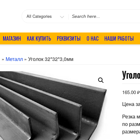
Search
for
МАГАЗИН
КАК КУПИТЬ
РЕКВИЗИТЫ
О НАС
НАШИ РАБОТЫ
я
»
Металл
» Уголок 32*32*3,0мм
Угол
165.00
Цена за
Резка 
по раз
размер