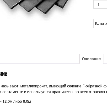
Количе
товара
Уголок
32*32*
Катег
Описание
ние
 называют металлопрокат, имеющий сечение Г-образной 
 сортаменте и используется практически во всех отраслях 
 12,0м либо 6,0м