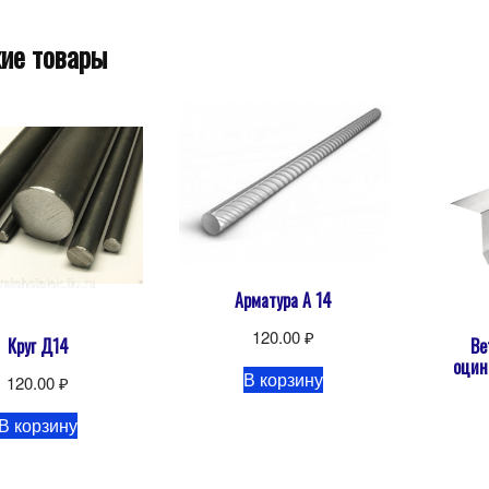
ие товары
Арматура А 14
120.00
₽
Круг Д14
Ве
оцин
В корзину
120.00
₽
В корзину