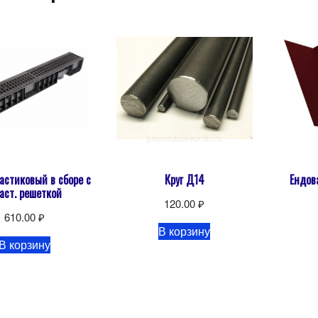
астиковый в сборе с
Круг Д14
Ендов
аст. решеткой
120.00
₽
610.00
₽
В корзину
В корзину