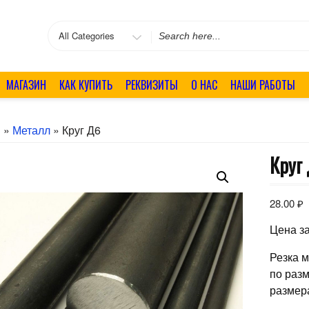
Search
for
МАГАЗИН
КАК КУПИТЬ
РЕКВИЗИТЫ
О НАС
НАШИ РАБОТЫ
я
»
Металл
» Круг Д6
Круг
28.00
₽
Цена за
Резка 
по раз
размер