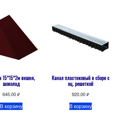
а 15*15*2м вишня,
Канал пластиковый в сборе с
шоколад
оц. решеткой
645.00
₽
920.00
₽
В корзину
В корзину