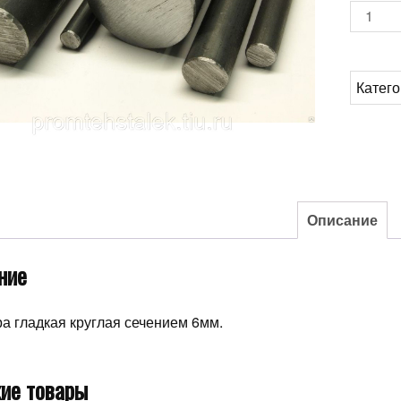
Количе
товара
Круг
Д6
Катег
Описание
ние
а гладкая круглая сечением 6мм.
ие товары