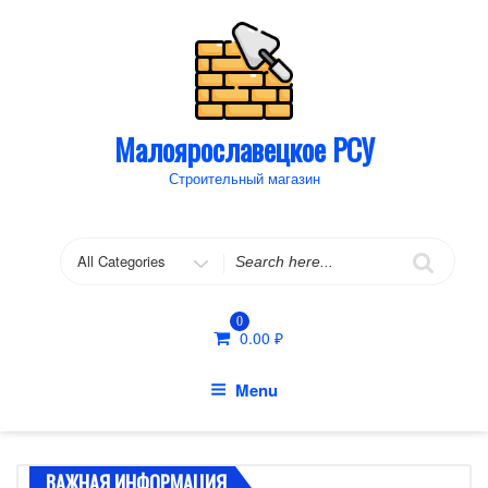
Skip
to
content
Малоярославецкое РСУ
Строительный магазин
Search
for
0
0.00
₽
Menu
ВАЖНАЯ ИНФОРМАЦИЯ