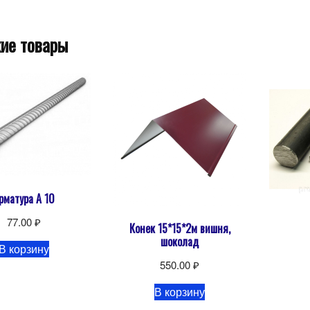
ие товары
рматура А 10
77.00
₽
Конек 15*15*2м вишня,
шоколад
В корзину
550.00
₽
В корзину