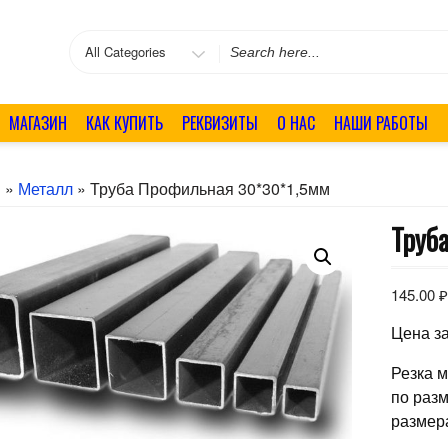
Search
for
МАГАЗИН
КАК КУПИТЬ
РЕКВИЗИТЫ
О НАС
НАШИ РАБОТЫ
я
»
Металл
» Труба Профильная 30*30*1,5мм
Труб
145.00
Цена за
Резка 
по раз
размер