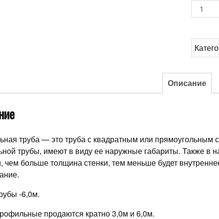
Количе
товара
Труба
профи
Катег
30*30*
Описание
ние
ная труба — это труба с квадратным или прямоугольным с
ной трубы, имеют в виду ее наружные габариты. Также в н
, чем больше толщина стенки, тем меньше будет внутреннее
ание.
рубы -6,0м.
рофильные продаются кратно 3,0м и 6,0м.