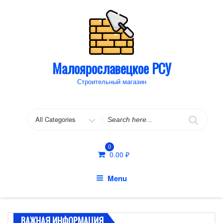
Skip
to
content
Малоярославецкое РСУ
Строительный магазин
Search
for
0
0.00
₽
Menu
ВАЖНАЯ ИНФОРМАЦИЯ