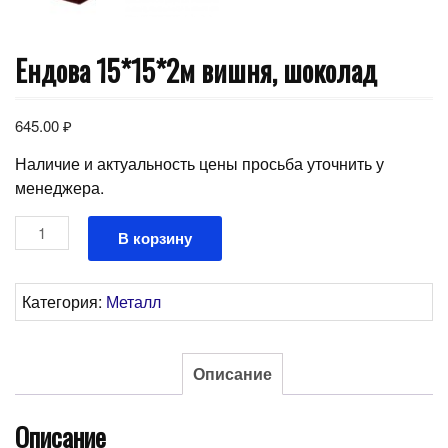
Ендова 15*15*2м вишня, шоколад
645.00
₽
Наличие и актуальность цены просьба уточнить у
менеджера.
Количество
В корзину
товара
Ендова
15*15*2м
Категория:
Металл
вишня,
шоколад
Описание
Описание