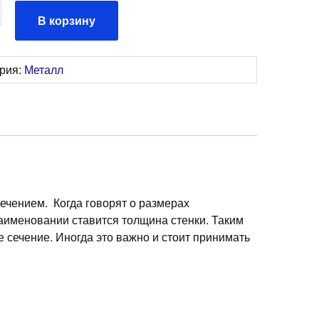
ство
В корзину
льная
ория:
Металл
0*3мм
ечением. Когда говорят о размерах
аименовании ставится толщина стенки. Таким
 сечение. Иногда это важно и стоит принимать