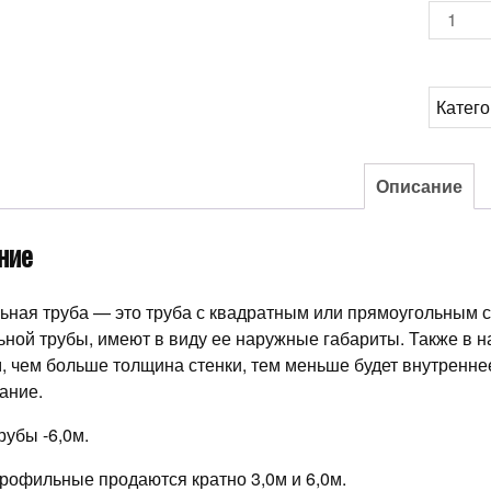
Количе
товара
Труба
профи
Катег
100*10
Описание
ние
ная труба — это труба с квадратным или прямоугольным с
ной трубы, имеют в виду ее наружные габариты. Также в н
, чем больше толщина стенки, тем меньше будет внутреннее
ание.
рубы -6,0м.
рофильные продаются кратно 3,0м и 6,0м.