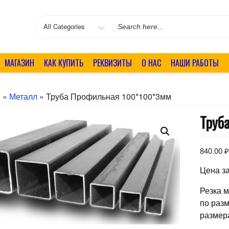
Search
for
МАГАЗИН
КАК КУПИТЬ
РЕКВИЗИТЫ
О НАС
НАШИ РАБОТЫ
я
»
Металл
» Труба Профильная 100*100*3мм
Труб
840.00
Цена за
Резка 
по раз
размер