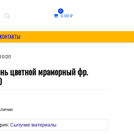
0
0.00
₽
КОНТАКТЫ
10/20
нь цветной мраморный фр.
0
₽
аличии
ория:
Сыпучие материалы