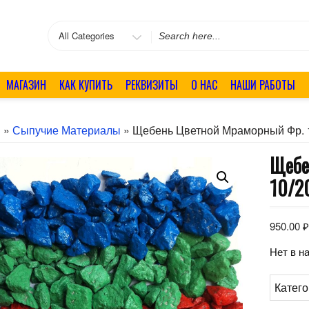
Search
for
МАГАЗИН
КАК КУПИТЬ
РЕКВИЗИТЫ
О НАС
НАШИ РАБОТЫ
я
»
Сыпучие Материалы
» Щебень Цветной Мраморный Фр. 
Щебе
10/2
950.00
Нет в н
Катег