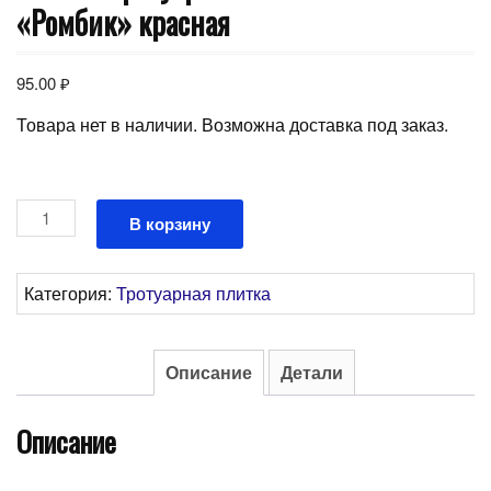
«Ромбик» красная
95.00
₽
Товара нет в наличии. Возможна доставка под заказ.
Количество
В корзину
товара
Плитка
тротуарная
Категория:
Тротуарная плитка
300*300*30мм
"Ромбик"
красная
Описание
Детали
Описание