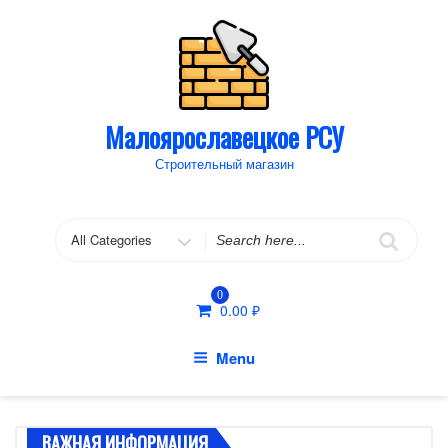
Skip
to
content
Малоярославецкое РСУ
Строительный магазин
Search
for
0
0.00
₽
Menu
ВАЖНАЯ ИНФОРМАЦИЯ