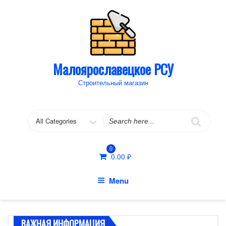
Skip
to
content
Малоярославецкое РСУ
Строительный магазин
Search
for
0
0.00
₽
Menu
ВАЖНАЯ ИНФОРМАЦИЯ