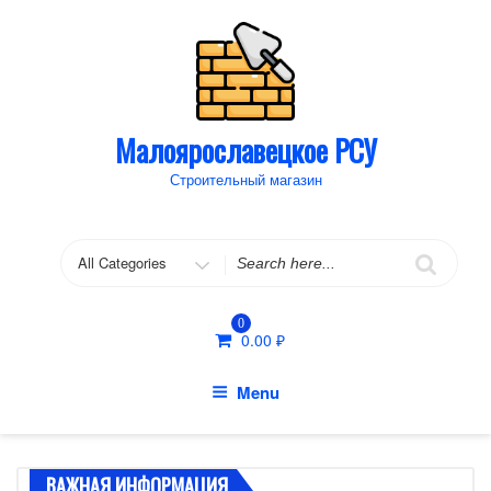
Skip
to
content
Малоярославецкое РСУ
Строительный магазин
Search
for
0
0.00
₽
Menu
ВАЖНАЯ ИНФОРМАЦИЯ